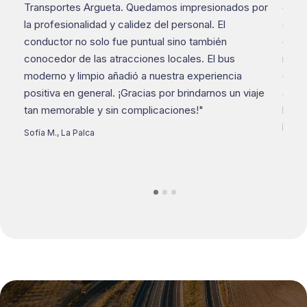
Transportes Argueta. Quedamos impresionados por
conf
la profesionalidad y calidez del personal. El
super
conductor no solo fue puntual sino también
cond
e,
conocedor de las atracciones locales. El bus
impre
moderno y limpio añadió a nuestra experiencia
que l
positiva en general. ¡Gracias por brindarnos un viaje
acom
tan memorable y sin complicaciones!"
horar
busqu
Sofía M., La Palca
Carlos